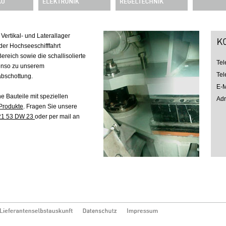
ertikal- und Laterallager
der Hochseeschifffahrt
ereich sowie die schallisolierte
Tel
enso zu unserem
Tel
bschottung.
E-M
e Bauteile mit speziellen
Ad
 Produkte
. Fragen Sie unsere
21 53 DW 23
oder per mail an