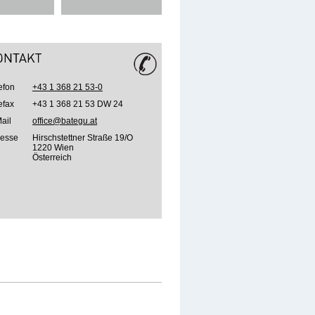
efon
+43 1 368 21 53-0
efax
+43 1 368 21 53 DW 24
ail
office@bategu.at
resse
Hirschstettner Straße 19/O
1220 Wien
Österreich