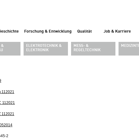
9
A 112021
C 112021
Z 112021
 052014
545-2