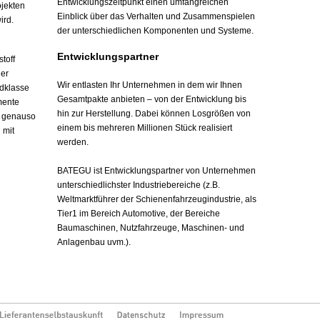
Entwicklungszeitpunkt einen umfangreichen
ojekten
Einblick über das Verhalten und Zusammenspielen
ird.
der unterschiedlichen Komponenten und Systeme.
Entwicklungspartner
toff
der
Wir entlasten Ihr Unternehmen in dem wir Ihnen
dklasse
Gesamtpakte anbieten – von der Entwicklung bis
mente
hin zur Herstellung. Dabei können Losgrößen von
e genauso
einem bis mehreren Millionen Stück realisiert
 mit
werden.
BATEGU ist Entwicklungspartner von Unternehmen
unterschiedlichster Industriebereiche (z.B.
Weltmarktführer der Schienenfahrzeugindustrie, als
Tier1 im Bereich Automotive, der Bereiche
Baumaschinen, Nutzfahrzeuge, Maschinen- und
Anlagenbau uvm.).